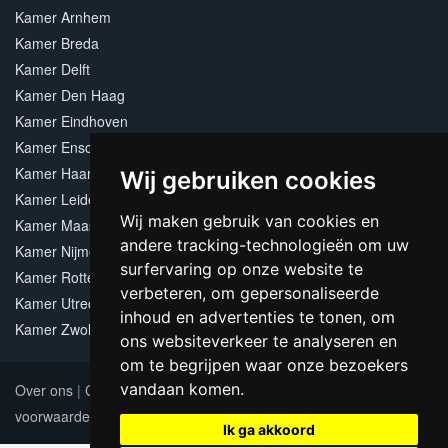
Kamer Arnhem
Kamer Breda
Kamer Delft
Kamer Den Haag
Kamer Eindhoven
Kamer Enschede
Kamer Haarlem
Wij gebruiken cookies
Kamer Leiden
Wij maken gebruik van cookies en
Kamer Maastricht
andere tracking-technologieën om uw
Kamer Nijmegen
surfervaring op onze website te
Kamer Rotterdam
verbeteren, om gepersonaliseerde
Kamer Utrecht
inhoud en advertenties te tonen, om
Kamer Zwolle
ons websiteverkeer te analyseren en
om te begrijpen waar onze bezoekers
vandaan komen.
Over ons
|
Contact
|
Adverteren
|
Sitemap
|
Algemene
voorwaarden
Update cookies preferences
Ik ga akkoord