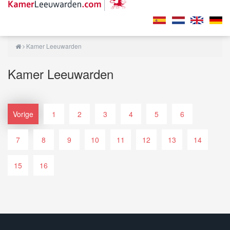
Kamer Leeuwarden
Kamer Leeuwarden
Vorige
1
2
3
4
5
6
7
8
9
10
11
12
13
14
15
16