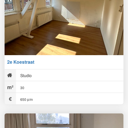
2e Koestraat
Studio
30
650 p/m