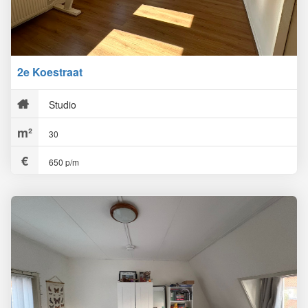
2e Koestraat
Studio
30
650 p/m