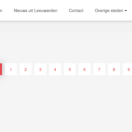
en
Nieuws uit Leeuwarden
Contact
Overige steden
1
2
3
4
5
6
7
8
9