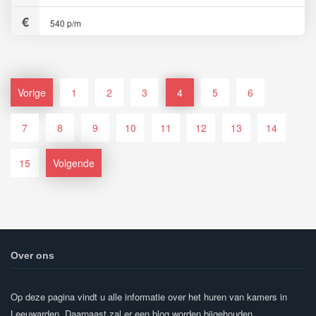
540 p/m
Vorige
1
2
3
4
5
6
7
8
9
10
11
12
13
14
15
Volgende
Over ons
Op deze pagina vindt u alle informatie over het huren van kamers in
Leeuwarden. Daarnaast zal er een blog worden bijgehouden.