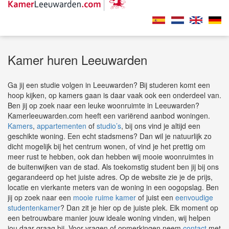
Kamer huren Leeuwarden
Ga jij een studie volgen in Leeuwarden? Bij studeren komt een
hoop kijken, op kamers gaan is daar vaak ook een onderdeel van.
Ben jij op zoek naar een leuke woonruimte in Leeuwarden?
Kamerleeuwarden.com heeft een variërend aanbod woningen.
Kamers
,
appartementen
of
studio’s
, bij ons vind je altijd een
geschikte woning. Een echt stadsmens? Dan wil je natuurlijk zo
dicht mogelijk bij het centrum wonen, of vind je het prettig om
meer rust te hebben, ook dan hebben wij mooie woonruimtes in
de buitenwijken van de stad. Als toekomstig student ben jij bij ons
gegarandeerd op het juiste adres. Op de website zie je de prijs,
locatie en vierkante meters van de woning in een oogopslag. Ben
jij op zoek naar een
mooie ruime kamer
of juist een
eenvoudige
studentenkamer
? Dan zit je hier op de juiste plek. Elk moment op
een betrouwbare manier jouw ideale woning vinden, wij helpen
jou daar graag bij. Voor vragen of opmerkingen neem
contact
met