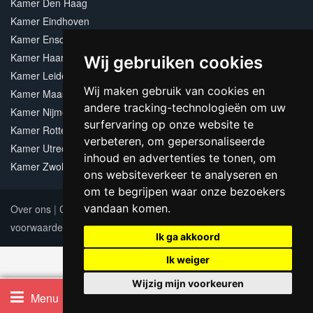
Kamer Den Haag
Kamer Eindhoven
Kamer Enschede
Kamer Haarlem
Wij gebruiken cookies
Kamer Leiden
Wij maken gebruik van cookies en
Kamer Maastricht
andere tracking-technologieën om uw
Kamer Nijmegen
surfervaring op onze website te
Kamer Rotterdam
verbeteren, om gepersonaliseerde
Kamer Utrecht
inhoud en advertenties te tonen, om
Kamer Zwolle
ons websiteverkeer te analyseren en
om te begrijpen waar onze bezoekers
vandaan komen.
Over ons
|
Contact
|
Adverteren
|
Sitemap
|
Algemene
voorwaarden
Update cookies preferences
Ik ga akkoord
Ik weiger
Wijzig mijn voorkeuren
Home
Filter
Menu
Filteren